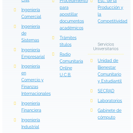
Civil
Procedimiento
Esc. de la
para
Producción y
Ingeniería
apostillar
la
Comercial
documentos
Competitividad
Ingeniería
académicos
de
Trámites
Sistemas
Servicios
títulos
Universitarios
Ingeniería
Radio
Empresarial
Unidad de
Comunitaria
Ingeniería
Bienestar
Online
en
Comunitario
U.C.B.
Comercio y
y Estudiantil
Finanzas
SECRAD
Internacionales
Laboratorios
Ingeniería
Financiera
Gabinete de
cómputo
Ingeniería
Industrial