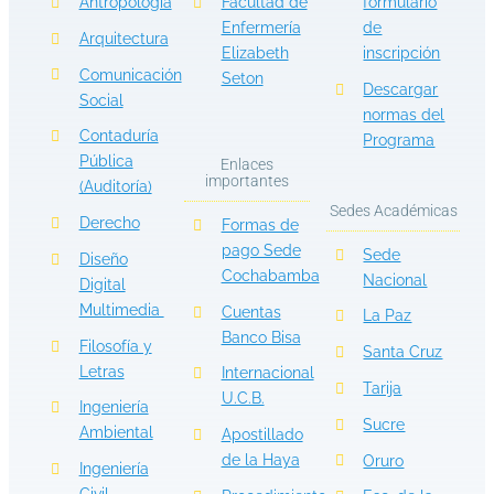
Antropología
Facultad de
formulario
Enfermería
de
Arquitectura
Elizabeth
inscripción
Comunicación
Seton
Descargar
Social
normas del
Contaduría
Programa
Pública
Enlaces
importantes
(Auditoría)
Sedes Académicas
Derecho
Formas de
pago Sede
Sede
Diseño
Cochabamba
Nacional
Digital
Multimedia
Cuentas
La Paz
Banco Bisa
Filosofía y
Santa Cruz
Letras
Internacional
Tarija
U.C.B.
Ingeniería
Sucre
Ambiental
Apostillado
de la Haya
Oruro
Ingeniería