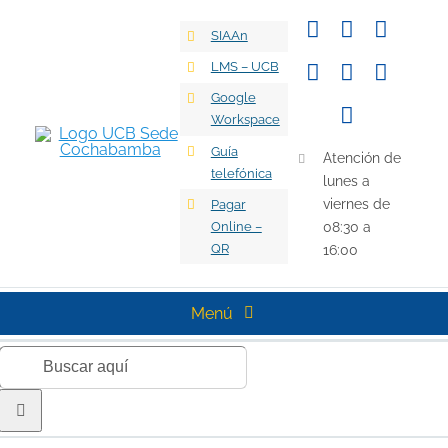
Saltar
SIAAn
al
contenido
LMS – UCB
Google
Workspace
Guía
Atención de
telefónica
lunes a
viernes de
Pagar
Online –
08:30 a
QR
16:00
Menú
Buscar:
Universidad
Oferta Académica