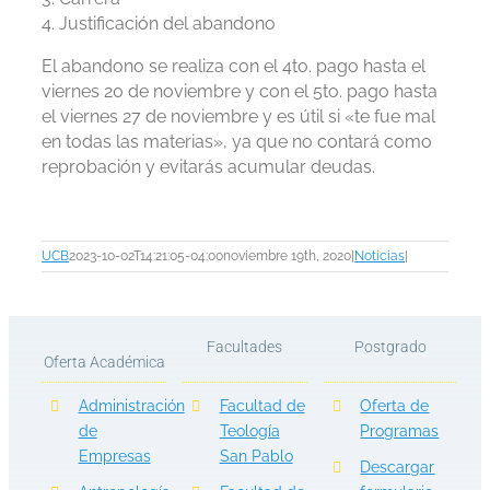
4. Justificación del abandono
El abandono se realiza con el 4to. pago hasta el
viernes 20 de noviembre y con el 5to. pago hasta
el viernes 27 de noviembre y es útil si «te fue mal
en todas las materias», ya que no contará como
reprobación y evitarás acumular deudas.
UCB
2023-10-02T14:21:05-04:00
noviembre 19th, 2020
|
Noticias
|
Facultades
Postgrado
Oferta Académica
Administración
Facultad de
Oferta de
de
Teología
Programas
Empresas
San Pablo
Descargar